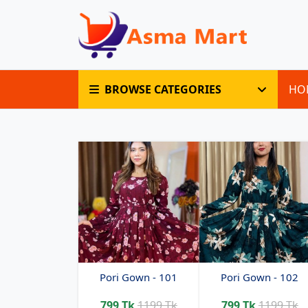
BROWSE CATEGORIES
HO
Pori Gown - 101
Pori Gown - 102
799 Tk
1199 Tk
799 Tk
1199 Tk