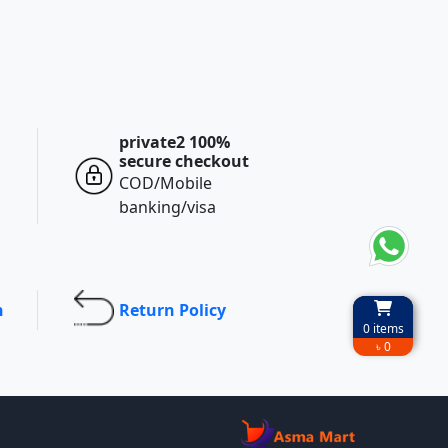
private2 100%
secure checkout
COD/Mobile
banking/visa
n
Return Policy
0
items
৳ 0