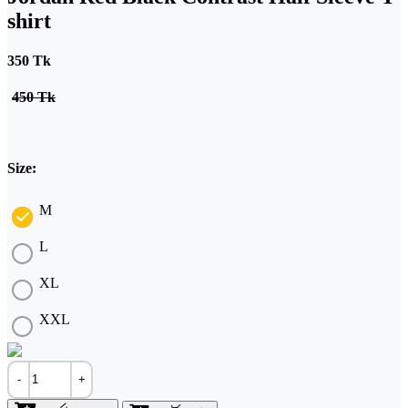
shirt
350 Tk
450 Tk
Size:
M
L
XL
XXL
-
+