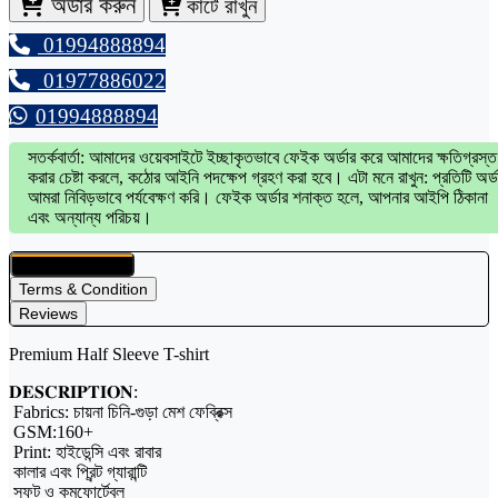
অর্ডার করুন
কার্টে রাখুন
01994888894
01977886022
01994888894
সতর্কবার্তা: আমাদের ওয়েবসাইটে ইচ্ছাকৃতভাবে ফেইক অর্ডার করে আমাদের ক্ষতিগ্রস্ত
করার চেষ্টা করলে, কঠোর আইনি পদক্ষেপ গ্রহণ করা হবে। এটা মনে রাখুন: প্রতিটি অর্ড
আমরা নিবিড়ভাবে পর্যবেক্ষণ করি। ফেইক অর্ডার শনাক্ত হলে, আপনার আইপি ঠিকানা
এবং অন্যান্য পরিচয়।
Product Details
Terms & Condition
Reviews
Premium Half Sleeve T-shirt
𝐃𝐄𝐒𝐂𝐑𝐈𝐏𝐓𝐈𝐎𝐍:
Fabrics: চায়না চিনি-গুড়া মেশ ফেব্রিক্স
GSM:160+
Print: হাইডেন্সি এবং রাবার
কালার এবং প্রিন্ট গ্যারান্টি
সফট ও কমফোর্টেবল