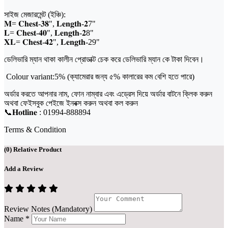
সাইজ মেজারমেন্ট (ইঞ্চি):
𝐌= 𝐂𝐡𝐞𝐬𝐭-𝟑𝟖", 𝐋𝐞𝐧𝐠𝐭𝐡-𝟐7"
𝐋= 𝐂𝐡𝐞𝐬𝐭-𝟒𝟎", 𝐋𝐞𝐧𝐠𝐭𝐡-𝟐8"
𝐗𝐋= 𝐂𝐡𝐞𝐬𝐭-𝟒𝟐", 𝐋𝐞𝐧𝐠𝐭𝐡-29"
ডেলিভারি ম্যান থাকা কালীন প্রোডাক্ট চেক করে ডেলিভারি ম্যান কে টাকা দিবেন।
Colour variant:5% (ক্যামেরার জন্য ৫% কালারের কম বেশি হতে পারে)
অর্ডার করতে আপনার নাম, ফোন নাম্বার এবং এড্রেস দিয়ে অর্ডার বাটনে ক্লিক করুন
অথবা ফেইসবুক পেইজে ইনবক্স করুন অথবা কল করুন
📞𝐇𝐨𝐭𝐥𝐢𝐧𝐞 : 01994-888894
Terms & Condition
(
0
) Relative Product
Add a Review
Review Notes (Mandatory)
Name
*