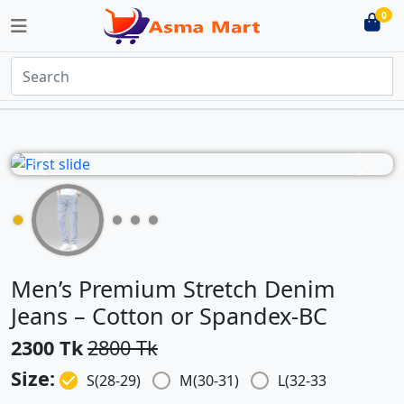
0
Previous
Next
Men’s Premium Stretch Denim
Jeans – Cotton or Spandex-BC
2300 Tk
2800 Tk
Size:
S(28-29)
M(30-31)
L(32-33